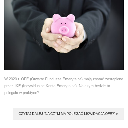
W 2020 r. OFE (Otwarte Fundusze Emerytalne) mają zostać zastąpione
przez IKE (Indywidualne Konta Emerytalne). Na czym będzie to
polegało w praktyce?
CZYTAJ DALEJ “NA CZYM MA POLEGAĆ LIKWIDACJA OFE?” »