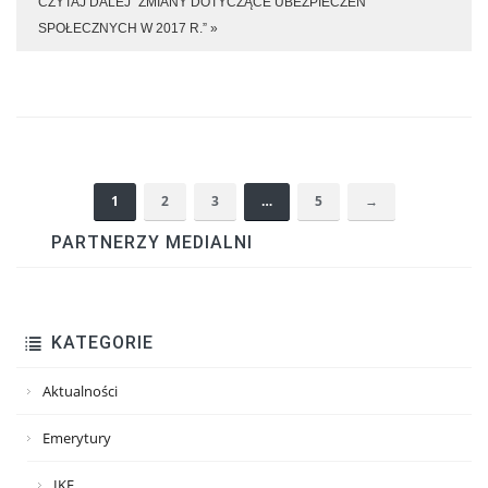
CZYTAJ DALEJ “ZMIANY DOTYCZĄCE UBEZPIECZEŃ
SPOŁECZNYCH W 2017 R.” »
1
2
3
…
5
→
PARTNERZY MEDIALNI
KATEGORIE
Aktualności
Emerytury
IKE