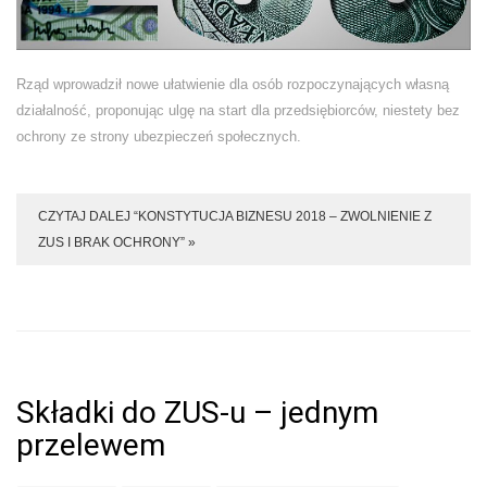
Rząd wprowadził nowe ułatwienie dla osób rozpoczynających własną
działalność, proponując ulgę na start dla przedsiębiorców, niestety bez
ochrony ze strony ubezpieczeń społecznych.
CZYTAJ DALEJ “KONSTYTUCJA BIZNESU 2018 – ZWOLNIENIE Z
ZUS I BRAK OCHRONY” »
Składki do ZUS-u – jednym
przelewem