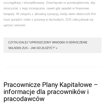
szczegółowy i skomplikowany. Zniechęcało to przedsiębiorców, aby
skorzystać z tego rozwiązania, nawet gdy wpadali w finansowe
tarapaty. W związku z aktualną sytuacją, kiedy wielu właścicieli firm
musi poradzić sobie z przerwą w dochodach, ZUS zdecydował się
uprosić wniosek.
CZYTAJ DALEJ “UPROSZCZONY WNIOSEK O ODROCZENIE
SKŁADEK ZUS – JAK GO ZŁOŻYĆ?” »
Pracownicze Plany Kapitałowe –
informacje dla pracowników i
pracodawców