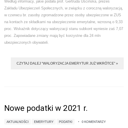
Według informacji, jakie podała prof. Gertruda Uścińska, prezes
Zakładu Ubezpieczeń Społecznych, w związku z coroczną waloryzacją,
w czerwcu br. zasoby zgromadzone przez osoby ubezpieczone w ZUS
na kontach ze składkami na ubezpieczenie emerytalne, wzrosną o 9,33
proc. Wskaźnik dotyczący waloryzacji stanu subkont wyniesie zaś 7,07
proc. Zapowiadane zmiany mają być korzystne dla 24 mln
ubezpieczonych obywateli.
CZYTAJ DALEJ “WALORYZACJA EMERYTUR JUŻ WKRÓTCE” »
Nowe podatki w 2021 r.
AKTUALNOŚCI
EMERYTURY
PODATKI
0 KOMENTARZY