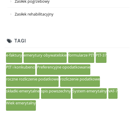
Zasiłek pogrzebowy
Zasiłek rehabilitacyjny
TAGI
e-faktury
emerytury obywatelskie
formularze PIT
PIT-37
PIT i konkubenci
Preferencyjne opodatkowanie
roczne rozliczenie podatkowe
rozliczenie podatkowe
składki emerytalne
spis powszechny
System emerytalny
VAT-7
Wiek emerytalny