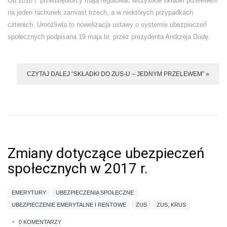
Od 2018 r. przedsiębiorcy mają regulować wszystkie składki przelewem
na jeden rachunek zamiast trzech, a w niektórych przypadkach
czterech. Umożliwia to nowelizacja ustawy o systemie ubezpieczeń
społecznych podpisana 19 maja br. przez prezydenta Andrzeja Dudę.
CZYTAJ DALEJ “SKŁADKI DO ZUS-U – JEDNYM PRZELEWEM” »
Zmiany dotyczące ubezpieczeń
społecznych w 2017 r.
EMERYTURY
UBEZPIECZENIA SPOŁECZNE
UBEZPIECZENIE EMERYTALNE I RENTOWE
ZUS
ZUS, KRUS
0 KOMENTARZY