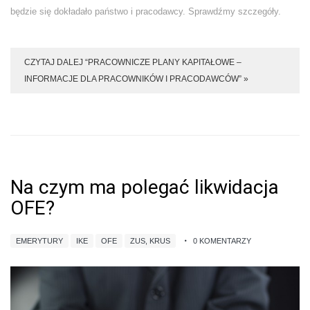
będzie się dokładało państwo i pracodawcy. Sprawdźmy szczegóły.
CZYTAJ DALEJ “PRACOWNICZE PLANY KAPITAŁOWE –
INFORMACJE DLA PRACOWNIKÓW I PRACODAWCÓW” »
Na czym ma polegać likwidacja
OFE?
EMERYTURY
IKE
OFE
ZUS, KRUS
0 KOMENTARZY