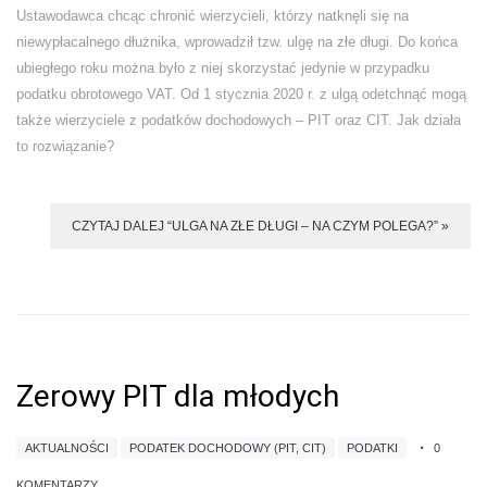
Ustawodawca chcąc chronić wierzycieli, którzy natknęli się na
niewypłacalnego dłużnika, wprowadził tzw. ulgę na złe długi. Do końca
ubiegłego roku można było z niej skorzystać jedynie w przypadku
podatku obrotowego VAT. Od 1 stycznia 2020 r. z ulgą odetchnąć mogą
także wierzyciele z podatków dochodowych – PIT oraz CIT. Jak działa
to rozwiązanie?
CZYTAJ DALEJ “ULGA NA ZŁE DŁUGI – NA CZYM POLEGA?” »
Zerowy PIT dla młodych
AKTUALNOŚCI
PODATEK DOCHODOWY (PIT, CIT)
PODATKI
0
KOMENTARZY