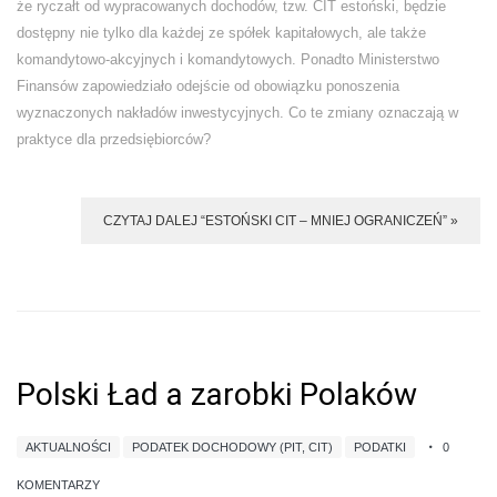
że ryczałt od wypracowanych dochodów, tzw. CIT estoński, będzie
dostępny nie tylko dla każdej ze spółek kapitałowych, ale także
komandytowo-akcyjnych i komandytowych. Ponadto Ministerstwo
Finansów zapowiedziało odejście od obowiązku ponoszenia
wyznaczonych nakładów inwestycyjnych. Co te zmiany oznaczają w
praktyce dla przedsiębiorców?
CZYTAJ DALEJ “ESTOŃSKI CIT – MNIEJ OGRANICZEŃ” »
Polski Ład a zarobki Polaków
AKTUALNOŚCI
PODATEK DOCHODOWY (PIT, CIT)
PODATKI
0
KOMENTARZY