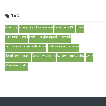
TAGI
e-faktury
emerytury obywatelskie
formularze PIT
PIT-37
PIT i konkubenci
Preferencyjne opodatkowanie
roczne rozliczenie podatkowe
rozliczenie podatkowe
składki emerytalne
spis powszechny
System emerytalny
VAT-7
Wiek emerytalny