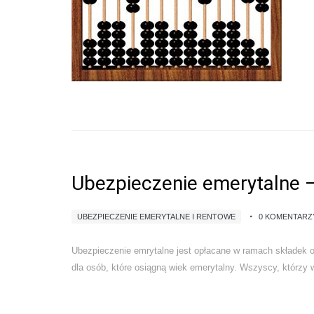
Ubezpieczenie emerytalne 
UBEZPIECZENIE EMERYTALNE I RENTOWE
0 KOMENTARZ
Ubezpieczenie emrytalne jest opłacane w ramach składek 
dla osób, które osiągną wiek emerytalny. Wszyscy, którzy