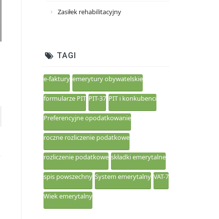
Zasiłek rehabilitacyjny
TAGI
e-faktury
emerytury obywatelskie
formularze PIT
PIT-37
PIT i konkubenci
Preferencyjne opodatkowanie
roczne rozliczenie podatkowe
rozliczenie podatkowe
składki emerytalne
spis powszechny
System emerytalny
VAT-7
Wiek emerytalny