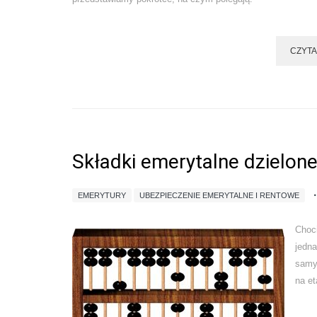
CZYTA
Składki emerytalne dzielone
EMERYTURY
UBEZPIECZENIE EMERYTALNE I RENTOWE
Choci
jedna
samym
na et