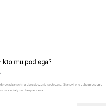
– kto mu podlega?
Y
odprowadzanych na ubezpieczenie społeczne. Stanowi ono zabezpieczenie
 wnoszą opłaty na ubezpieczenie