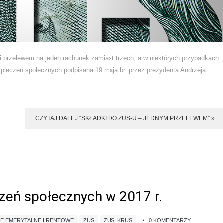
ki przelewem na jeden rachunek zamiast trzech, a w niektórych przypadkach
zpieczeń społecznych podpisana 19 maja br. przez prezydenta Andrzeja
CZYTAJ DALEJ “SKŁADKI DO ZUS-U – JEDNYM PRZELEWEM” »
zeń społecznych w 2017 r.
IE EMERYTALNE I RENTOWE
ZUS
ZUS, KRUS
0 KOMENTARZY