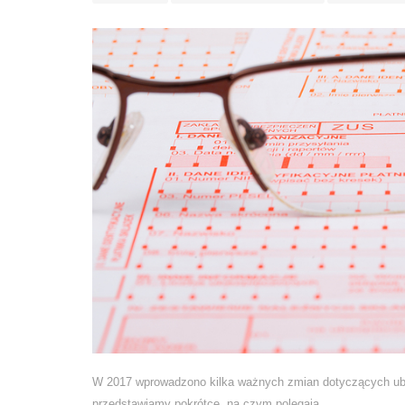
W 2017 wprowadzono kilka ważnych zmian dotyczących ube
przedstawiamy pokrótce, na czym polegają.