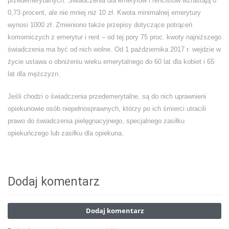
przedemerytalnych. Świadczenia dla emerytów i rencistów wzrastają o
0,73 procent, ale nie mniej niż 10 zł. Kwota minimalnej emerytury
wynosi 1000 zł. Zmieniono także przepisy dotyczące potrąceń
komorniczych z emerytur i rent – od tej pory 75 proc. kwoty najniższego
świadczenia ma być od nich wolne. Od 1 października 2017 r. wejdzie w
życie ustawa o obniżeniu wieku emerytalnego do 60 lat dla kobiet i 65
lat dla mężczyzn.
Jeśli chodzi o świadczenia przedemerytalne, są do nich uprawnieni
opiekunowie osób niepełnosprawnych, którzy po ich śmierci utracili
prawo do świadczenia pielęgnacyjnego, specjalnego zasiłku
opiekuńczego lub zasiłku dla opiekuna.
Dodaj komentarz
Dodaj komentarz