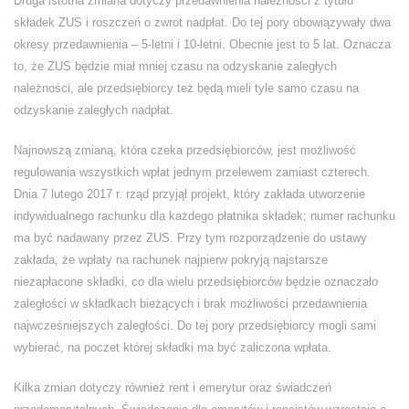
Druga istotna zmiana dotyczy przedawnienia należności z tytułu
składek ZUS i roszczeń o zwrot nadpłat. Do tej pory obowiązywały dwa
okresy przedawnienia – 5-letni i 10-letni. Obecnie jest to 5 lat. Oznacza
to, że ZUS będzie miał mniej czasu na odzyskanie zaległych
należności, ale przedsiębiorcy też będą mieli tyle samo czasu na
odzyskanie zaległych nadpłat.
Najnowszą zmianą, która czeka przedsiębiorców, jest możliwość
regulowania wszystkich wpłat jednym przelewem zamiast czterech.
Dnia 7 lutego 2017 r. rząd przyjął projekt, który zakłada utworzenie
indywidualnego rachunku dla każdego płatnika składek; numer rachunku
ma być nadawany przez ZUS. Przy tym rozporządzenie do ustawy
zakłada, że wpłaty na rachunek najpierw pokryją najstarsze
niezapłacone składki, co dla wielu przedsiębiorców będzie oznaczało
zaległości w składkach bieżących i brak możliwości przedawnienia
najwcześniejszych zaległości. Do tej pory przedsiębiorcy mogli sami
wybierać, na poczet której składki ma być zaliczona wpłata.
Kilka zmian dotyczy również rent i emerytur oraz świadczeń