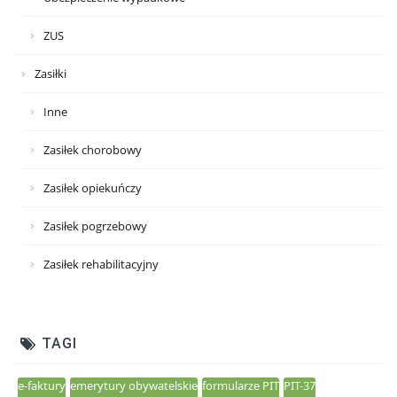
ZUS
Zasiłki
Inne
Zasiłek chorobowy
Zasiłek opiekuńczy
Zasiłek pogrzebowy
Zasiłek rehabilitacyjny
TAGI
e-faktury
emerytury obywatelskie
formularze PIT
PIT-37