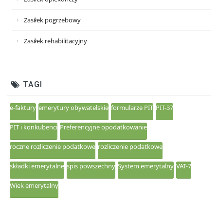
Zasiłek pogrzebowy
Zasiłek rehabilitacyjny
TAGI
e-faktury
emerytury obywatelskie
formularze PIT
PIT-37
PIT i konkubenci
Preferencyjne opodatkowanie
roczne rozliczenie podatkowe
rozliczenie podatkowe
składki emerytalne
spis powszechny
System emerytalny
VAT-7
Wiek emerytalny