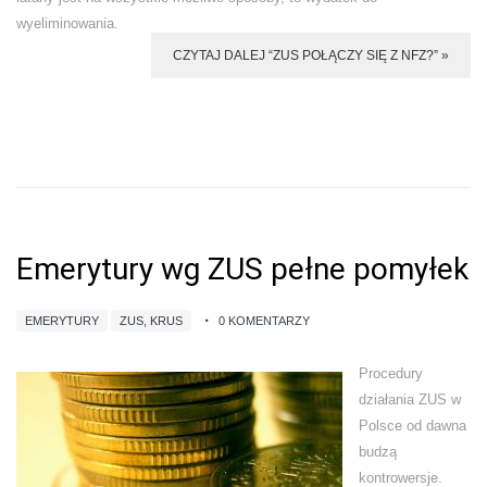
wyeliminowania.
CZYTAJ DALEJ “ZUS POŁĄCZY SIĘ Z NFZ?” »
Emerytury wg ZUS pełne pomyłek
EMERYTURY
ZUS, KRUS
0 KOMENTARZY
Procedury
działania ZUS w
Polsce od dawna
budzą
kontrowersje.