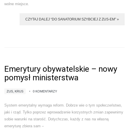
wolne miejsce.
CZYTAJ DALEJ “DO SANATORIUM SZYBCIEJ Z ZUS-EM” »
Emerytury obywatelskie – nowy
pomysł ministerstwa
ZUS, KRUS
0 KOMENTARZY
System emerytalny wymaga reform. Dobrze wie o tym społeczeństwo,
jaki i rząd. Tylko poprzez wprowadzenie korzystnych zmian zapewnimy
sobie warunki na starość. Dotychczas, każdy z nas na własną
emeryturę zbiera sam –