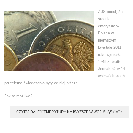
ZUS podał, że
średnia
emerytura w
Polsce w
pierwszym
kwartale 2011
roku wyniosła
1748 zł brutto.
Jednak aż w 14
województwach
przeciętne świadczenia były od niej niższe.
Jak to możliwe?
CZYTAJ DALEJ “EMERYTURY NAJWYŻSZE W WOJ. ŚLĄSKIM” »