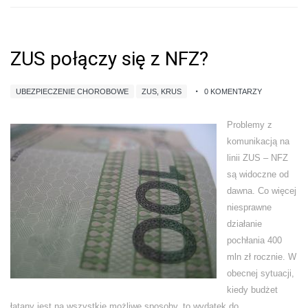
ZUS połączy się z NFZ?
UBEZPIECZENIE CHOROBOWE
ZUS, KRUS
0 KOMENTARZY
Problemy z
komunikacją na
linii ZUS – NFZ
są widoczne od
dawna. Co więcej
niesprawne
działanie
pochłania 400
mln zł rocznie. W
obecnej sytuacji,
kiedy budżet
łatany jest na wszystkie możliwe sposoby, to wydatek do