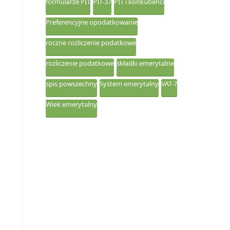
formularze PIT
PIT-37
PIT i konkubenci
Preferencyjne opodatkowanie
roczne rozliczenie podatkowe
rozliczenie podatkowe
składki emerytalne
spis powszechny
System emerytalny
VAT-7
Wiek emerytalny