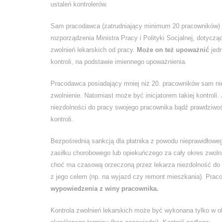
ustaleń kontrolerów.
Sam pracodawca (zatrudniający minimum 20 pracowników) – 
rozporządzenia Ministra Pracy i Polityki Socjalnej, dotyc
zwolnień lekarskich od pracy.
Może on też upoważnić
jedn
kontroli, na podstawie imiennego upoważnienia.
Pracodawca posiadający mniej niż 20. pracowników sam ni
zwolnienie. Natomiast może być inicjatorem takiej kontroli.
niezdolności do pracy swojego pracownika bądź prawdziwo
kontroli.
Bezpośrednią sankcją dla płatnika z powodu nieprawidłoweg
zasiłku chorobowego lub opiekuńczego za cały okres zwolnie
choć ma czasową orzeczoną przez lekarza niezdolność do 
z jego celem (np. na wyjazd czy remont mieszkania). Pra
wypowiedzenia z winy pracownika.
Kontrola zwolnień lekarskich może być wykonana tylko w ok