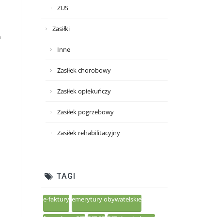
ZUS
Zasiłki
a
Inne
Zasiłek chorobowy
Zasiłek opiekuńczy
Zasiłek pogrzebowy
Zasiłek rehabilitacyjny
TAGI
e-faktury
emerytury obywatelskie