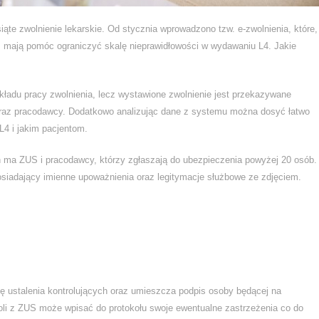
ąte zwolnienie lekarskie. Od stycznia wprowadzono tzw. e-zwolnienia, które,
, mają pomóc ograniczyć skalę nieprawidłowości w wydawaniu L4. Jakie
akładu pracy zwolnienia, lecz wystawione zwolnienie jest przekazywane
raz pracodawcy. Dodatkowo analizując dane z systemu można dosyć łatwo
 L4 i jakim pacjentom.
ch ma ZUS i pracodawcy, którzy zgłaszają do ubezpieczenia powyżej 20 osób.
siadający imienne upoważnienia oraz legitymacje służbowe ze zdjęciem.
 się ustalenia kontrolujących oraz umieszcza podpis osoby będącej na
roli z ZUS może wpisać do protokołu swoje ewentualne zastrzeżenia co do