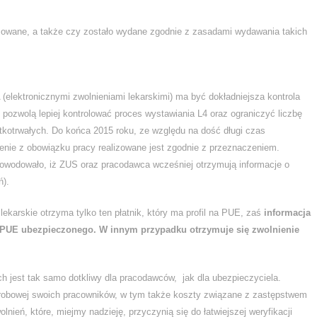
szowane, a także czy zostało wydane zgodnie z zasadami wydawania takich
lektronicznymi zwolnieniami lekarskimi) ma być dokładniejsza kontrola
ozwolą lepiej kontrolować proces wystawiania L4 oraz ograniczyć liczbę
tkotrwałych. Do końca 2015 roku, ze względu na dość długi czas
ienie z obowiązku pracy realizowane jest zgodnie z przeznaczeniem.
powodowało, iż ZUS oraz pracodawca wcześniej otrzymują informacje o
ń).
lekarskie otrzyma tylko ten płatnik, który ma profil na PUE, zaś
informacja
lu PUE ubezpieczonego. W innym przypadku otrzymuje się zwolnienie
h jest tak samo dotkliwy dla pracodawców, jak dla ubezpieczyciela.
horobowej swoich pracowników, w tym także koszty związane z zastępstwem
nień, które, miejmy nadzieję, przyczynią się do łatwiejszej weryfikacji