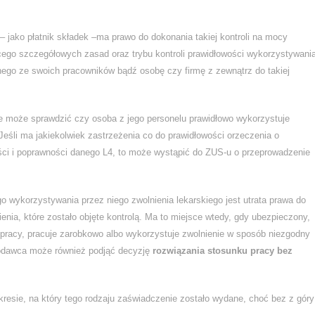
jako płatnik składek –ma prawo do dokonania takiej kontroli na mocy
zącego szczegółowych zasad oraz trybu kontroli prawidłowości wykorzystywani
ego ze swoich pracowników bądź osobę czy firmę z zewnątrz do takiej
e może sprawdzić czy osoba z jego personelu prawidłowo wykorzystuje
 Jeśli ma jakiekolwiek zastrzeżenia co do prawidłowości orzeczenia o
ści i poprawności danego L4, to może wystąpić do ZUS-u o przeprowadzenie
o wykorzystywania przez niego zwolnienia lekarskiego jest utrata prawa do
nia, które zostało objęte kontrolą. Ma to miejsce wtedy, gdy ubezpieczony,
pracy, pracuje zarobkowo albo wykorzystuje zwolnienie w sposób niezgodny
codawca może również podjąć decyzję
rozwiązania stosunku pracy bez
resie, na który tego rodzaju zaświadczenie zostało wydane, choć bez z góry