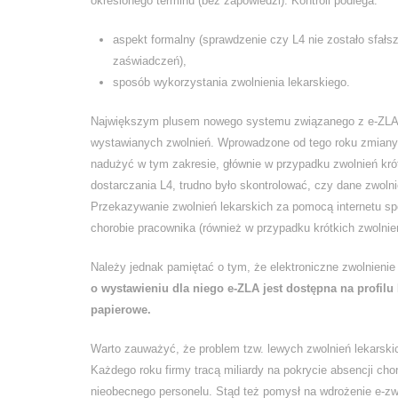
określonego terminu (bez zapowiedzi). Kontroli podlega:
aspekt formalny (sprawdzenie czy L4 nie zostało sfał
zaświadczeń),
sposób wykorzystania zwolnienia lekarskiego.
Największym plusem nowego systemu związanego z e-ZLA (e
wystawianych zwolnień. Wprowadzone od tego roku zmiany p
nadużyć w tym zakresie, głównie w przypadku zwolnień kró
dostarczania L4, trudno było skontrolować, czy dane zwoln
Przekazywanie zwolnień lekarskich za pomocą internetu s
chorobie pracownika (również w przypadku krótkich zwolnie
Należy jednak pamiętać o tym, że elektroniczne zwolnienie 
o wystawieniu dla niego e-ZLA jest dostępna na profi
papierowe.
Warto zauważyć, że problem tzw. lewych zwolnień lekarskic
Każdego roku firmy tracą miliardy na pokrycie absencji c
nieobecnego personelu. Stąd też pomysł na wdrożenie e-zwol