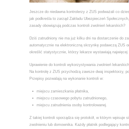
Subbotina Anna/bigstockphoto.com
Jeszcze do niedawna kontrolerzy z ZUS podważali co dziesi
jak podkreśla to zarząd Zakładu Ubezpieczeń Społecznych
zasady obowiązują podczas kontroli zwolnień lekarskich?
Dziś zatrudniony nie ma już kilku dni na dostarczenie do z
automatycznie na elektroniczną skrzynkę podawczą ZUS o
określić statystycznie, którzy lekarze wystawiają najwięcej
Uprawienie do kontroli wykorzystywania zwolnień lekarski
Na kontrolę z ZUS przychodzą zawsze dwaj inspektorzy, po
Przepisy pozwalają na wykonanie kontroli w:
miejscu zamieszkania płatnika,
miejscu czasowego pobytu zatrudnionego,
miejscu zatrudnienia osoby kontrolowanej.
Z takiej kontroli sporządza się protokół, w którym wpisuje
zwolnieniu lub domownika. Każdy płatnik podlegający kont