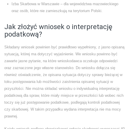
Izba Skarbowa w Warszawie – dla województwa mazowieckiego
oraz osób, które nie zamieszkują na terytorium Polski.
Jak złożyć wniosek o interpretację
podatkową?
Składany wniosek powinien być prawidłowo wypełniony, z jasno opisaną
sytuacją, której ma dotyczyć wyjaśnienie. We wniosku powinno być
zawarte jasne pytanie, na które wnioskodawca oczekuje odpowiedzi
oraz zaznaczone jego własne stanowisko. Do wniosku dołącza się
również oświadczenie, że opisana sytuacja dotyczy sprawy bieżącej w
toku postępowania lub możliwości zaistnienia opisanej sytuacji w
przyszłości. Nie można składać wniosku o indywidualną interpretację
podatkową dla spraw, które miały miejsce w przeszłości lub wobec nich
toczy się już postępowanie podatkowe, podlegają kontroli podatkowej
czy skarbowej. W takim przypadku wydana interpretacja nie ma mocy
prawnej.
Każdy wniosek podlega obowiązkowej opłacie skarbowej wynoszącej 40