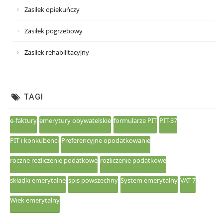
Zasiłek opiekuńczy
Zasiłek pogrzebowy
Zasiłek rehabilitacyjny
TAGI
e-faktury
emerytury obywatelskie
formularze PIT
PIT-37
PIT i konkubenci
Preferencyjne opodatkowanie
roczne rozliczenie podatkowe
rozliczenie podatkowe
składki emerytalne
spis powszechny
System emerytalny
VAT-7
Wiek emerytalny